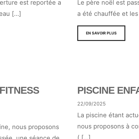
verture est reportée a
Le père noël est pas
neau […]
a été chauffée et le
EN SAVOIR PLUS
FITNESS
PISCINE ENF
22/09/2025
La piscine étant act
nous proposons à co
scine, nous proposons
( […]
ssée, une séance de