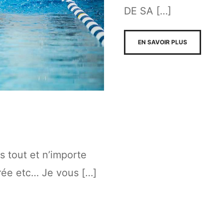
DE SA […]
EN SAVOIR PLUS
s tout et n’importe
surée etc… Je vous […]