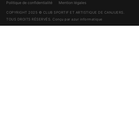
Politique de confidentialité
Mention légales
COPYRIGHT 2025 © CLUB SPORTIF ET ARTISTIQUE DE CANJUERS.
TOUS DROITS RÉSERVÉS. Conçu par
azur informatique