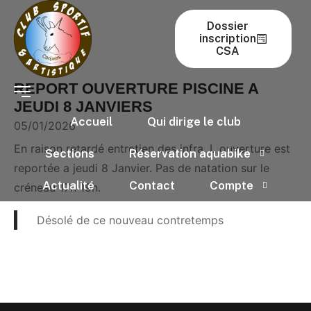
Dossier
inscription
CSA
REPORT OUVERTURE PISCINE A
JEUDI 8 JANVIERS
Accueil
Qui dirige le club
05/01/2026
En raison retardé entretien des infra. L ouverture est
Sections
Réservation aquabike
reportée a jeudi 8 Janvier. Pas de natation sur le
Actualité
Contact
Compte
créneau 17h 19h.
Désolé de ce nouveau contretemps