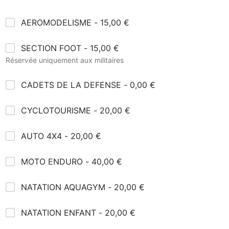
A
AEROMODELISME -
15,00 €
E
I
R
S
SECTION FOOT -
15,00 €
n
O
E
s
M
Réservée uniquement aux militaires
C
c
O
T
r
D
C
CADETS DE LA DEFENSE -
0,00 €
I
i
E
A
O
t
L
D
N
-
I
C
CYCLOTOURISME -
20,00 €
E
F
L
S
Y
T
O
A
M
C
S
O
A
AUTO 4X4 -
20,00 €
E
L
D
T
U
O
E
T
T
M
L
MOTO ENDURO -
40,00 €
O
O
O
A
4
U
T
D
X
N
R
NATATION AQUAGYM -
20,00 €
O
E
4
A
I
E
F
T
S
N
E
N
NATATION ENFANT -
20,00 €
A
M
D
N
A
T
E
U