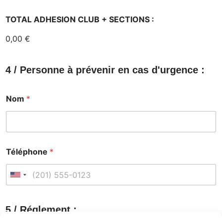
S
N
C
G
TOTAL ADHESION CLUB + SECTIONS :
U
L
0,00 €
A
T
I
O
4 / Personne à prévenir en cas d'urgence :
N
Nom
*
Téléphone
*
U
n
i
5 / Réglement :
t