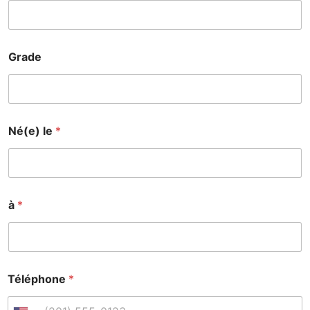
Grade
Né(e) le
*
à
*
Téléphone
*