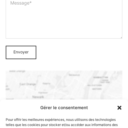
Gérer le consentement
Please set Google maps API key before using this
widget.
Pour offrir les meilleures expériences, nous utilisons des technologies
telles que les cookies pour stocker et/ou accéder aux informations des