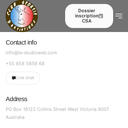
Contact us
Dossier
inscription
Home
Contact us
CSA
Contact info
info@la-studioweb.com
+55 858 5858 68
Live chat
Address
PO Box 16122 Collins Street West Victoria 8007
Australia